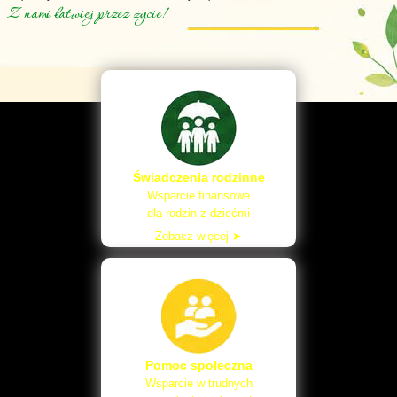
Z nami łatwiej przez życie!
Świadczenia rodzinne
Wsparcie finansowe
dla rodzin z dziećmi
Zobacz więcej ➤
Pomoc społeczna
Wsparcie w trudnych