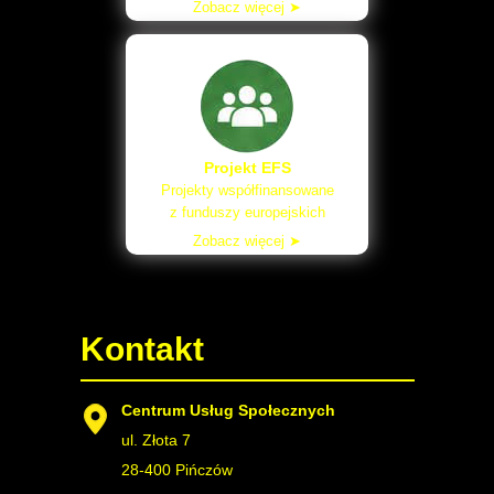
Zobacz więcej ➤
Projekt EFS
Projekty współfinansowane
z funduszy europejskich
Zobacz więcej ➤
Kontakt
Centrum Usług Społecznych
ul. Złota 7
28-400 Pińczów