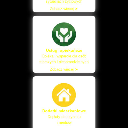
sytuacjach życiowych
Zobacz więcej ➤
Usługi opiekuńcze
Opieka i wsparcie dla osób
starszych i niesamodzielnych
Zobacz więcej ➤
Dodatki mieszkaniowe
Dopłaty do czynszu
i mediów