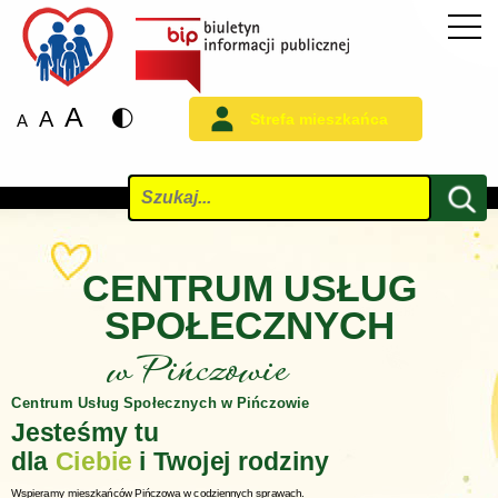
A
A
Strefa mieszkańca
A
Szukaj
CENTRUM USŁUG
SPOŁECZNYCH
w Pińczowie
Centrum Usług Społecznych w Pińczowie
Jesteśmy tu
dla
Ciebie
i Twojej rodziny
Wspieramy mieszkańców Pińczowa w codziennych sprawach.